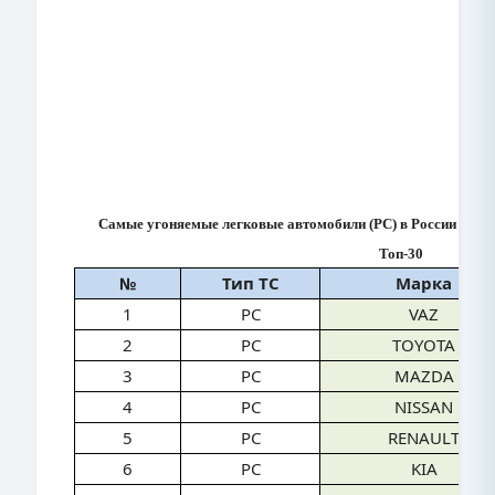
Самые угоняемые легковые автомобили (PC) в России за ян
Топ-30
№
Тип ТС
Марка
1
PC
VAZ
2
PC
TOYOTA
3
PC
MAZDA
4
PC
NISSAN
5
PC
RENAULT
6
PC
KIA