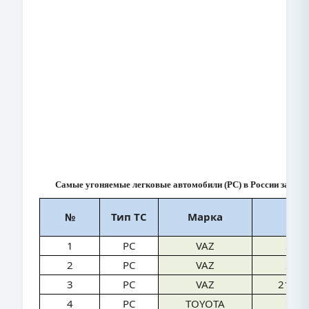
Самые угоняемые легковые автомобили (PC) в России за янва
№
Тип ТС
Марка
Мо
1
PC
VAZ
210
2
PC
VAZ
210
3
PC
VAZ
2114
4
PC
TOYOTA
CO