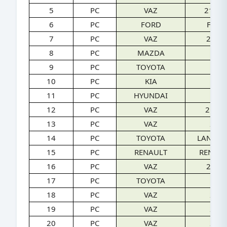
5
PC
VAZ
2109
6
PC
FORD
FORD
7
PC
VAZ
2170
8
PC
MAZDA
MA
9
PC
TOYOTA
C
10
PC
KIA
11
PC
HYUNDAI
SO
12
PC
VAZ
2190
13
PC
VAZ
211
14
PC
TOYOTA
LANDCR
15
PC
RENAULT
RENAU
16
PC
VAZ
2172
17
PC
TOYOTA
R
18
PC
VAZ
210
19
PC
VAZ
211
20
PC
VAZ
210