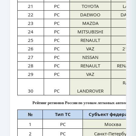
21
PC
TOYOTA
LAND
22
PC
DAEWOO
DAEWO
23
PC
MAZDA
MA
24
PC
MITSUBISHI
LA
25
PC
RENAULT
DU
26
PC
VAZ
2115
27
PC
NISSAN
T
28
PC
RENAULT
RENAUL
29
PC
VAZ
212
RANG
30
PC
LANDROVER
EV
Рейтинг регионов России по угонам легковых автомобиле
№
Тип ТС
Субъект федераци
1
PC
Москва
2
PC
Санкт-Петербург