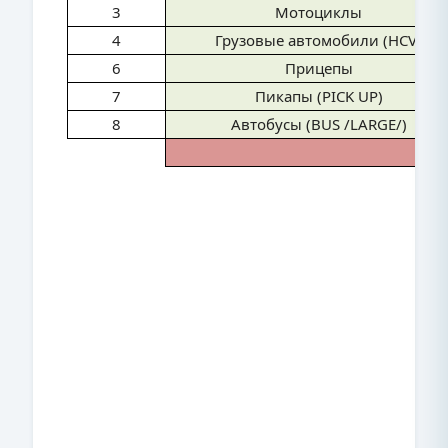
3
Мотоциклы
4
Грузовые автомобили (HCV)
6
Прицепы
7
Пикапы (PICK UP)
8
Автобусы (BUS /LARGE/)
Все