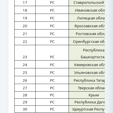
17
PC
Ставропольский кра
18
PC
Ивановская область
19
PC
Липецкая область
20
PC
Ярославская област
21
PC
Ростовская область
22
PC
Оренбургская област
Республика
23
PC
Башкортостан
24
PC
Кемеровская област
25
PC
Ульяновская област
26
PC
Республика Татарста
27
PC
Тверская область
28
PC
Крым
29
PC
Республика Дагеста
30
PC
Удмуртская Республи