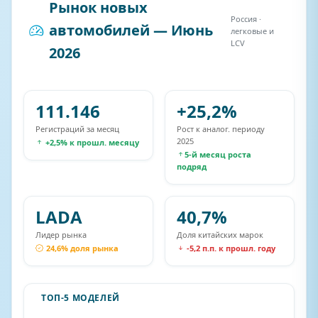
Рынок новых
Россия ·
автомобилей — Июнь
легковые и
LCV
2026
111.146
+25,2%
Регистраций за месяц
Рост к аналог. периоду
2025
+2,5% к прошл. месяцу
5-й месяц роста
подряд
LADA
40,7%
Лидер рынка
Доля китайских марок
24,6% доля рынка
-5,2 п.п. к прошл. году
ТОП-5 МОДЕЛЕЙ