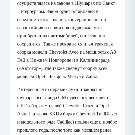
осуществлялась на заводе в Шушарах по Санкт-
Петербургом. Завод будет остановлен в
середине этого года и законсервирован, но
гарантийная и сервисная поддержка уже
приобретенных автомобилей, естественно,
сохранится. Также прекратится и контрактная
сборка модели
Chevrolet
Aveo
на мощностях АЗ
ГАЗ в Нижнем Новгороде и в Калининграде
(«Автотор»), где также свернут сборку всех
моделей
Opel
–
Insignia
,
Meriva
и
Zafira
.
Интересно, что первые слухи о закрытии
шушарского завода
GM
(здесь осуществляют
CKD
-сборку моделей
Chevrolet
Cruze
и
Opel
Astra
J
, а также
SKD
-сборку
Chevrolet
TrailBlazer
и модельного ряда
Cadillac
) пошли еще в ноябре
прошлого года, после того как месяцем ранее