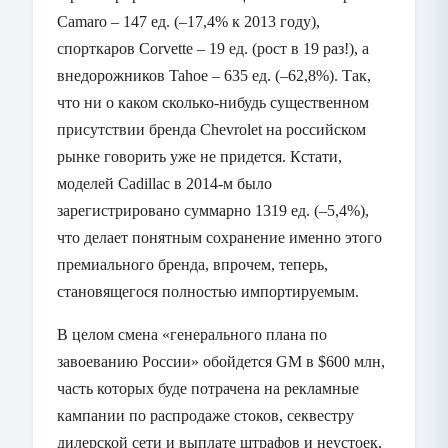
Camaro
– 147 ед. (–17,4% к 2013 году),
спорткаров
Corvette
– 19 ед. (рост в 19 раз!), а
внедорожников
Tahoe
– 635 ед. (–62,8%). Так,
что ни о каком сколько-нибудь существенном
присутствии бренда
Chevrolet
на российском
рынке говорить уже не придется. Кстати,
моделей
Cadillac
в 2014-м было
зарегистрировано суммарно 1319 ед. (–5,4%),
что делает понятным сохранение именно этого
премиального бренда, впрочем, теперь,
становящегося полностью импортируемым.
В целом смена «генерального плана по
завоеванию России» обойдется
GM
в $600 млн,
часть которых буде потрачена на рекламные
кампании по распродаже стоков, секвестру
дилерской сети и выплате штрафов и неустоек,