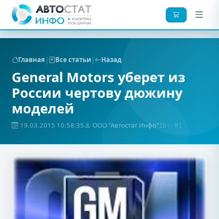
|
|
Главная
Все статьи
Назад
General Motors уберет из
России чертову дюжину
моделей
19.03.2015 10:58:35
ООО "Автостат Инфо"
ID: 81