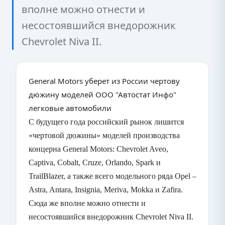
вполне можно отнести и
несостоявшийся внедорожник
Chevrolet Niva II.
General Motors уберет из России чертову
дюжину моделей ООО "Автостат Инфо"
легковые автомобили
С
будущего
года
российский
рынок
лишится
«
чертовой
дюжины
»
моделей
производства
концерна
General Motors: Chevrolet Aveo,
Captiva, Cobalt, Cruze, Orlando, Spark
и
TrailBlazer,
а
также
всего
модельного
ряда
Opel –
Astra, Antara, Insignia, Meriva, Mokka
и
Zafira.
Сюда же вполне можно отнести и
несостоявшийся внедорожник
Chevrolet
Niva
II
.