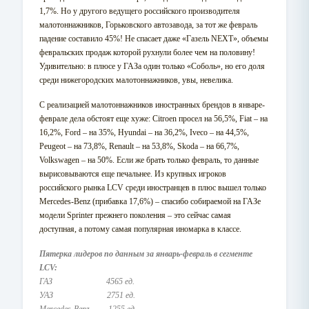
1,7%. Но у другого ведущего российского производителя
малотоннажников, Горьковского автозавода, за тот же февраль
падение составило 45%! Не спасает даже «Газель NEXT», объемы
февральских продаж которой рухнули более чем на половину!
Удивительно: в плюсе у ГАЗа один только «Соболь», но его доля
среди нижегородских малотоннажников, увы, невелика.
С реализацией малотоннажников иностранных брендов в январе-
феврале дела обстоят еще хуже: Citroen просел на 56,5%, Fiat – на
16,2%, Ford – на 35%, Hyundai – на 36,2%, Iveco – на 44,5%,
Peugeot – на 73,8%, Renault – на 53,8%, Skoda – на 66,7%,
Volkswagen – на 50%. Если же брать только февраль, то данные
вырисовываются еще печальнее. Из крупных игроков
российского рынка LCV среди иностранцев в плюс вышел только
Mercedes-Benz (прибавка 17,6%) – спасибо собираемой на ГАЗе
модели Sprinter прежнего поколения – это сейчас самая
доступная, а потому самая популярная иномарка в классе.
Пятерка лидеров по данным за январь-февраль в сегменте
LCV:
ГАЗ 4565 ед.
УАЗ 2751 ед.