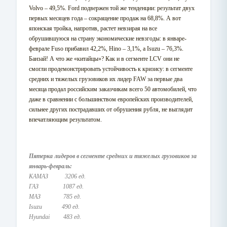
Volvo – 49,5%. Ford подвержен той же тенденции: результат двух
первых месяцев года – сокращение продаж на 68,8%. А вот
японская тройка, напротив, растет невзирая на все
обрушившуюся на страну экономические невзгоды: в январе-
феврале Fuso прибавил 42,2%, Hino – 3,1%, а Isuzu – 76,3%.
Банзай! А что же «китайцы»? Как и в сегменте LCV они не
смогли продемонстрировать устойчивость к кризису: в сегменте
средних и тяжелых грузовиков их лидер FAW за первые два
месяца продал российским заказчикам всего 50 автомобилей, что
даже в сравнении с большинством европейских производителей,
сильнее других пострадавших от обрушения рубля, не выглядит
впечатляющим результатом.
Пятерка лидеров в сегменте средних и тяжелых грузовиков за
январь-февраль:
КАМАЗ 3206 ед.
ГАЗ 1087 ед.
МАЗ 785 ед.
Isuzu 490 ед.
Hyundai 483 ед.