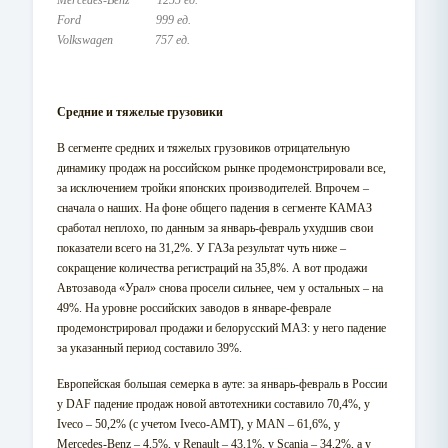
Mercedes-Benz 1255 ед.
Ford 999 ед.
Volkswagen 757 ед.
Средние и тяжелые грузовики
В сегменте средних и тяжелых грузовиков отрицательную
динамику продаж на российском рынке продемонстрировали все,
за исключением тройки японских производителей. Впрочем –
сначала о наших. На фоне общего падения в сегменте КАМАЗ
сработал неплохо, по данным за январь-февраль ухудшив свои
показатели всего на 31,2%. У ГАЗа результат чуть ниже –
сокращение количества регистраций на 35,8%. А вот продажи
Автозавода «Урал» снова просели сильнее, чем у остальных – на
49%. На уровне российских заводов в январе-феврале
продемонстрировал продажи и белорусский МАЗ: у него падение
за указанный период составило 39%.
Европейская большая семерка в ауте: за январь-февраль в России
у DAF падение продаж новой автотехники составило 70,4%, у
Iveco – 50,2% (с учетом Iveco-AMT), у MAN – 61,6%, у
Mercedes-Benz – 4,5%, у Renault – 43,1%, у Scania – 34,2%, а у