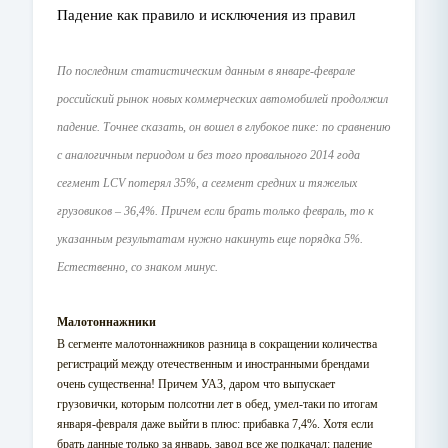
Падение как правило и исключения из правил
По последним статистическим данным в январе-феврале
российский рынок новых коммерческих автомобилей продолжил
падение. Точнее сказать, он вошел в глубокое пике: по сравнению
с аналогичным периодом и без того провального 2014 года
сегмент LCV потерял 35%, а сегмент средних и тяжелых
грузовиков – 36,4%. Причем если брать только февраль, то к
указанным результатам нужно накинуть еще порядка 5%.
Естественно, со знаком минус.
Малотоннажники
В сегменте малотоннажников разница в сокращении количества
регистраций между отечественным и иностранными брендами
очень существенна! Причем УАЗ, даром что выпускает
грузовички, которым полсотни лет в обед, умел-таки по итогам
января-февраля даже выйти в плюс: прибавка 7,4%. Хотя если
брать данные только за январь, завод все же подкачал: падение