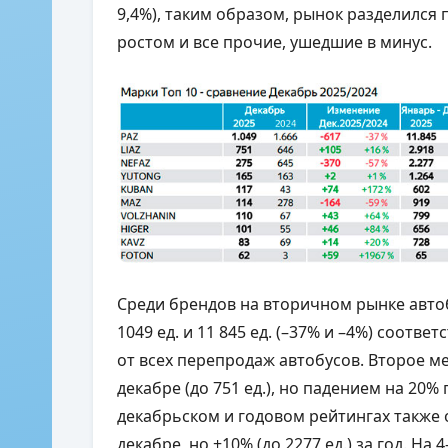
9,4%), таким образом, рынок разделился
ростом и все прочие, ушедшие в минус.
Среди брендов на вторичном рынке автобу
1049 ед. и 11 845 ед. (–37% и –4%) соотве
от всех перепродаж автобусов. Второе ме
декабре (до 751 ед.), но падением на 20% п
декабрьском и годовом рейтингах также о
декабре, но +10% (до 2277 ед.) за год. На