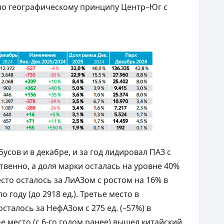
 по географическому принципу Центр–Юг с
сов и в декабре, и за год лидировал ПАЗ с
тственно, а доля марки осталась на уровне 40%
сто осталось за ЛиАЗом с ростом на 16% в
о году (до 2918 ед.). Третье место в
сталось за НефАЗом с 275 ед. (–57%) в
 4-е место (с 6-го годом ранее) вышел китайский