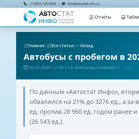
+7 (903) 735-9056 |
info@avtostat-info.ru
Отчёты
Табл
|
|
Главная
Все статьи
Назад
Автобусы с пробегом в 20
26.01.2026 12:38:11
Александр Климнов
ID: 431
По данным «Автостат Инфо», втор
обвалился на 21% до 3276 ед., а за 
ед. против 28 960 ед. годом ранее и
(26 543 ед.).