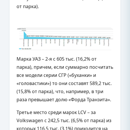
от парка).
Марка УАЗ – 2-я с 605 тыс. (16,2% от
парка), причем, если суммарно посчитать
все модели серии СГР («буханки» и
«головастики») то они составят 589,2 тыс.
(15,8% от парка), что, например, в три
раза превышает долю «Форда Транзита».
Третье место среди марок
LCV
– за
Volkswagen
с 242,5 тыс. (6,5% от парка) из
которых 116,5 тыс. (3,1%) приходится на