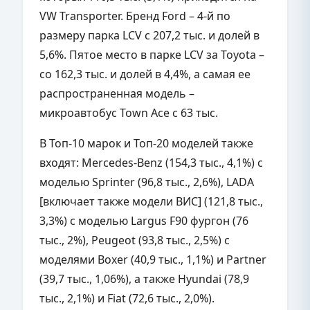
VW Transporter. Бренд Ford – 4-й по
размеру парка
LCV
с 207,2 тыс. и долей в
5,6%. Пятое место в парке LCV за Toyota –
со 162,3 тыс. и долей в 4,4%, а самая ее
распространенная модель –
микроавтобус
Town
Ace
с 63 тыс.
В Топ-10 марок и Топ-20 моделей также
входят:
Mercedes
-
Benz
(154,3 тыс., 4,1%) с
моделью
Sprinter
(96,8 тыс., 2,6%),
LADA
[включает также модели ВИС] (121,8 тыс.,
3,3%) с моделью Largus F90 фургон (76
тыс., 2%),
Peugeot
(93,8 тыс., 2,5%) с
моделями
Boxer
(40,9 тыс., 1,1%) и Partner
(39,7 тыс., 1,06%), а также
Hyundai
(78,9
тыс., 2,1%) и Fiat (72,6 тыс., 2,0%).