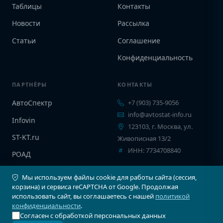
Таблицы
Контакты
Новости
Рассылка
Статьи
Соглашение
Конфиденциальность
ПАРТНЁРЫ
КОНТАКТЫ
АвтоСпектр
+7 (903) 735-9056
info@avtostat-info.ru
Infovin
123103, г. Москва, ул.
ST-KT.ru
Живописная 13/2
ИНН: 7734708840
РОАД
EPCINFO
Мы используем файлы cookie для работы сайта (сессия,
корзина) и сервиса reCAPTCHA от Google. Продолжая
использовать сайт, вы соглашаетесь с нашей
политикой
конфиденциальности
.
Согласен с обработкой персональных данных
© 2026 Автостат Инфо. Все права защищены.