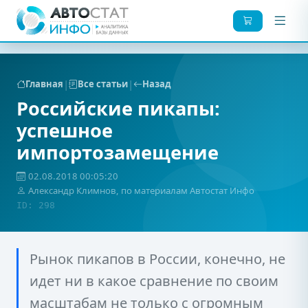
|
|
Главная
Все статьи
Назад
Российские пикапы:
успешное
импортозамещение
02.08.2018 00:05:20
Александр Климнов, по материалам Автостат Инфо
ID: 298
Рынок пикапов в России, конечно, не
идет ни в какое сравнение по своим
масштабам не только с огромным