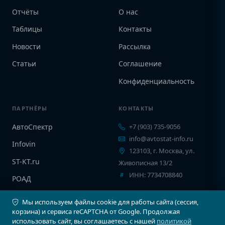
Отчёты
О нас
Таблицы
Контакты
Новости
Рассылка
Статьи
Соглашение
Конфиденциальность
ПАРТНЁРЫ
КОНТАКТЫ
АвтоСпектр
+7 (903) 735-9056
info@avtostat-info.ru
Infovin
123103, г. Москва, ул.
ST-KT.ru
Живописная 13/2
ИНН: 7734708840
РОАД
EPCINFO
Мы используем файлы cookie для работы сайта (сессия,
корзина) и сервиса reCAPTCHA от Google. Продолжая
использовать сайт, вы соглашаетесь с нашей
политикой