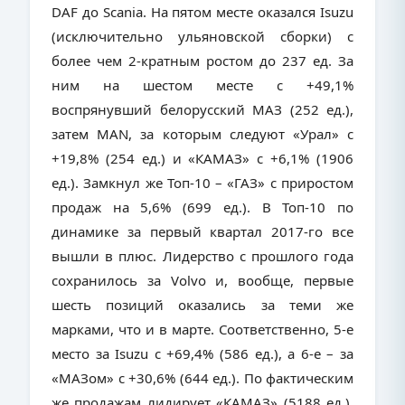
DAF до Scania. На пятом месте оказался Isuzu
(исключительно ульяновской сборки) с
более чем 2-кратным ростом до 237 ед. За
ним на шестом месте с +49,1%
воспрянувший белорусский МАЗ (252 ед.),
затем MAN, за которым следуют «Урал» с
+19,8% (254 ед.) и «КАМАЗ» с +6,1% (1906
ед.). Замкнул же Топ-10 – «ГАЗ» с приростом
продаж на 5,6% (699 ед.). В Топ-10 по
динамике за первый квартал 2017-го все
вышли в плюс. Лидерство с прошлого года
сохранилось за Volvo и, вообще, первые
шесть позиций оказались за теми же
марками, что и в марте. Соответственно, 5-е
место за Isuzu с +69,4% (586 ед.), а 6-е – за
«МАЗом» с +30,6% (644 ед.). По фактическим
же продажам лидирует «КАМАЗ» (5188 ед.),