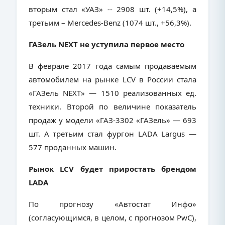
вторым стал «УАЗ» -- 2908 шт. (+14,5%), а
третьим –
Mercedes
-
Benz
(1074 шт., +56,3%).
ГАЗель NEXT не уступила первое место
В феврале 2017 года самым продаваемым
автомобилем на рынке LCV в России стала
«ГАЗель NEXT» — 1510 реализованных ед.
техники. Второй по величине показатель
продаж у модели «ГАЗ-3302 «ГАЗель» — 693
шт. А третьим стал фургон LADA Largus —
577 проданных машин.
Рынок LCV будет приростать брендом
LADA
По прогнозу «Автостат Инфо»
(согласующимся, в целом, с прогнозом P
wC
),