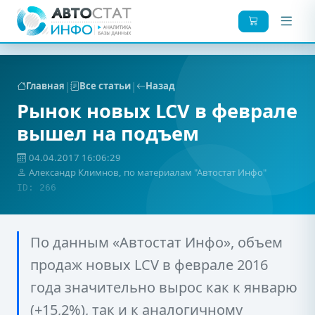
|
|
Главная
Все статьи
Назад
Рынок новых LCV в феврале
вышел на подъем
04.04.2017 16:06:29
Александр Климнов, по материалам "Автостат Инфо"
ID: 266
По данным «Автостат Инфо», объем
продаж новых LCV в феврале 2016
года значительно вырос как к январю
(+15,2%), так и к аналогичному