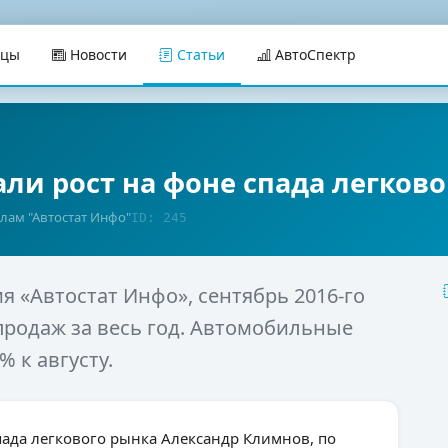
ицы
Новости
Статьи
АвтоСпектр
али рост на фоне спада легков
лам "Автостат Инфо"
ID: 245
я «Автостат Инфо», сентябрь 2016-го
родаж за весь год. Автомобильные
 к августу.
пада легкового рынка Александр Климнов, по