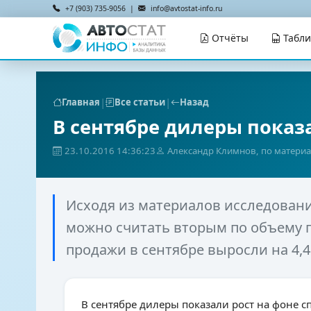
+7 (903) 735-9056 |
info@avtostat-info.ru
Отчёты
Табл
|
|
Главная
Все статьи
Назад
В сентябре дилеры показ
23.10.2016 14:36:23
Александр Климнов, по материа
Исходя из материалов исследовани
можно считать вторым по объему п
продажи в сентябре выросли на 4,4%
В сентябре дилеры показали рост на фоне с