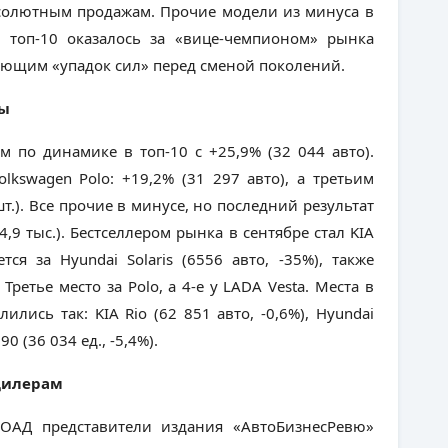
бсолютным продажам. Прочие модели из минуса в
 топ-10 оказалось за «вице-чемпионом» рынка
тывающим «упадок сил» перед сменой поколений.
ны
ом по динамике в топ-10 с +25,9% (32 044 авто).
lkswagen Polo: +19,2% (31 297 авто), а третьим
шт.). Все прочие в минусе, но последний результат
4,9 тыс.).
Бестселлером рынка в сентябре стал KIA
ется за Hyundai Solaris (6556 авто, -35%), также
етье место за Polo, а 4-е у LADA Vesta. Места в
ились так: KIA Rio (62 851 авто, -0,6%), Hyundai
90 (36 034 ед., -5,4%).
дилерам
РОАД представители издания «АвтоБизнесРевю»