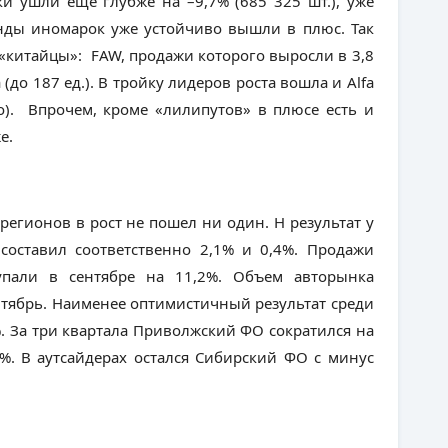
ки ушли еще глубже на –9,7% (685 325 шт.), уже
енды иномарок уже устойчиво вышли в плюс. Так
 «китайцы»: FAW, продажи которого выросли в 3,8
а (до 187 ед.). В тройку лидеров роста вошла и Alfa
то). Впрочем, кроме «лилипутов» в плюсе есть и
е.
и регионов в рост не пошел ни один. Н результат у
 составил соответственно 2,1% и 0,4%. Продажи
пали в сентябре на 11,2%. Объем авторынка
нтябрь. Наименее оптимистичный результат среди
. За три квартала Приволжский ФО сократился на
%. В аутсайдерах остался Сибирский ФО с минус