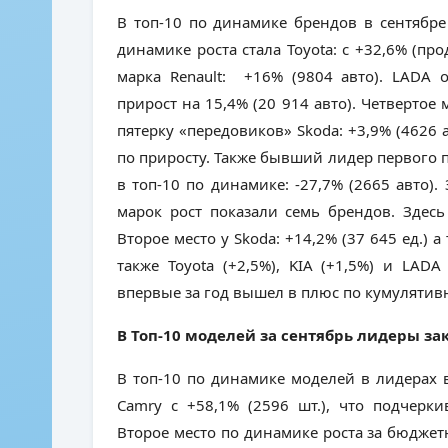
В топ-10 по динамике брендов в сентябре
динамике роста стала Toyota: с +32,6% (пр
марка Renault: +16% (9804 авто). LADA о
прирост на 15,4% (20 914 авто). Четвертое 
пятерку «передовиков» Skoda: +3,9% (4626 
по приросту. Также бывший лидер первого п
в топ-10 по динамике: -27,7% (2665 авто).
марок рост показали семь брендов. Здесь
Второе место у Skoda: +14,2% (37 645 ед.) а
также Toyota (+2,5%), KIA (+1,5%) и LAD
впервые за год вышел в плюс по кумулятив
В Топ-10 моделей за сентябрь лидеры з
В топ-10 по динамике моделей в лидерах в
Camry с +58,1% (2596 шт.), что подчерк
Второе место по динамике роста за бюджетн