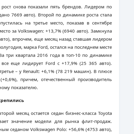
 рост снова показали пять брендов. Лидером по
одано 7669 авто). Второй по динамике роста стала
пустилась на третье место, показав в сентябре
место за Volkswagen: +13,7% (6940 авто). Замкнула
авто), впрочем, еще месяц назад ставшая лидером
олугодия, марка Ford, остался на последнем месте
 За три квартала 2016 года в топ-10 по динамике
 все еще лидирует Ford с +17,9% (25 365 авто).
 третье – у Renault: +6,1% (78 219 машин). В плюсе
A (+0,6%), причем, отечественный производитель
ному показателю.
акрепились
торой месяц остается седан бизнес-класса Toyota
ивает значение модели для рынка флит-продаж.
ым седаном Volkswagen Polo: +56,6% (4753 авто),