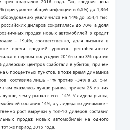
трех кварталов 2016 года. Так, средняя цена
% (при уровне общей инфляции в 6,5%) до 1,364
поборудованию увеличился на 14% до 554,4 тыс.
российских дилеров сократилась до 70%, а доля
 розничных продаж новых автомобилей в кредит
одаж – 19,4%, соответственно, доля лизинга в
оже время средний уровень рентабельности
ичился в первом полугодии 2016-го до 3% против
% дилерских центров сработали в убыток, причем
на 6 процентных пунктов, в тоже время динамика
ров составила лишь –1% против –34% в 2015-м!
нгам оказалась лучше рынка, причем 26 из них
 лучше, чем у рынка с его –14%. У лидера рынка,
мобилей составил 14%, а у лидера по динамике –
ственно рост выручки у топ-10 дилеров составил
дельных продаж новых автомобилей на одного
а тот же период 2015 года.