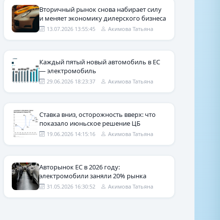
Вторичный рынок снова набирает силу
и меняет экономику дилерского бизнеса
13.07.2026 13:55:45
Акимова Татьяна
Каждый пятый новый автомобиль в ЕС
— электромобиль
29.06.2026 18:23:37
Акимова Татьяна
Ставка вниз, осторожность вверх: что
показало июньское решение ЦБ
19.06.2026 14:15:16
Акимова Татьяна
Авторынок ЕС в 2026 году:
электромобили заняли 20% рынка
31.05.2026 16:30:52
Акимова Татьяна