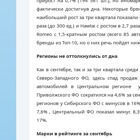
прирост на 0,7% (194 561 шт.), но иномар
фактически достигнув дна. Некоторые бр
наибольший рост за три квартала показали
раза (до 300 ед.) и Hawtai с ростом в 2,7 раз
Romeo с 1,5-кратным ростом (всего 85 ав
бренды из Топ-10, но о них речь пойдет ниж
Регионы не оттолкнулись от дна
Как в сентябре, так и за три квартала сред
Северо-Западного ФО, здесь спад продаж
автомобилей в Центральном регионе у
Приволжского ФО сократился на 4,6% за се
регионов у Сибирского ФО с минусов в 16%
7,6% , Центральный ФО показал минус 8,3
17%.
Марки в рейтинге за сентябрь