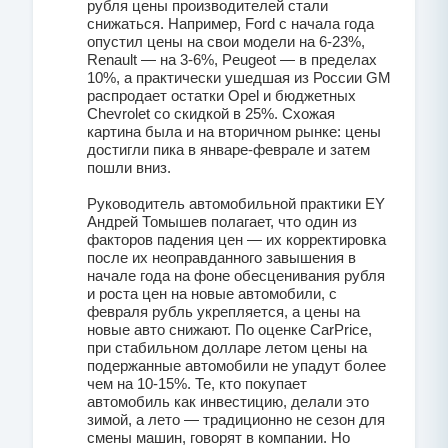
рубля цены производителей стали
снижаться. Например, Ford c начала года
опустил цены на свои модели на 6-23%,
Renault — на 3-6%, Peugeot — в пределах
10%, а практически ушедшая из России GM
распродает остатки Opel и бюджетных
Chevrolet со скидкой в 25%. Схожая
картина была и на вторичном рынке: цены
достигли пика в январе-феврале и затем
пошли вниз.
Руководитель автомобильной практики EY
Андрей Томышев полагает, что один из
факторов падения цен — их корректировка
после их неоправданного завышения в
начале года на фоне обесценивания рубля
и роста цен на новые автомобили, с
февраля рубль укрепляется, а цены на
новые авто снижают. По оценке CarPrice,
при стабильном долларе летом цены на
подержанные автомобили не упадут более
чем на 10-15%. Те, кто покупает
автомобиль как инвестицию, делали это
зимой, а лето — традиционно не сезон для
смены машин, говорят в компании. Но