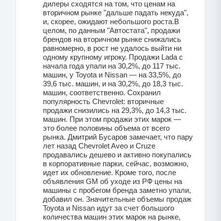
дилеры сходятся на том, что ценам на
вторичном рынке "дальше падать некуда",
и, скорее, ожидают небольшого роста.В
целом, по данным "Автостата", продажи
брендов на вторичном рынке снижались
равномерно, в рост не удалось выйти ни
одному крупному игроку. Продажи Lada с
начала года упали на 30,2%, до 117 тыс.
машин, у Toyota и Nissan — на 33,5%, до
39,6 тыс. машин, и на 30,2%, до 18,3 тыс.
машин, соответственно. Сохранил
популярность Chevrolet: вторичные
продажи снизились на 29,3%, до 14,3 тыс.
машин. При этом продажи этих марок —
это более половины объема от всего
рынка. Дмитрий Бусаров замечает, что пару
лет назад Chevrolet Aveo и Cruze
продавались дешево и активно покупались
в корпоративные парки, сейчас, возможно,
идет их обновление. Кроме того, после
объявления GM об уходе из РФ цены на
машины с пробегом бренда заметно упали,
добавил он. Значительные объемы продаж
Toyota и Nissan идут за счет большого
количества машин этих марок на рынке,