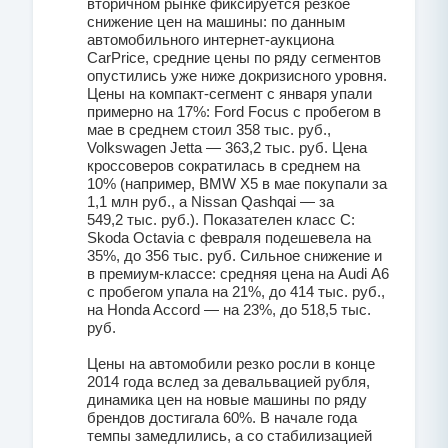
вторичном рынке фиксируется резкое
снижение цен на машины: по данным
автомобильного интернет-аукциона
CarPrice, средние цены по ряду сегментов
опустились уже ниже докризисного уровня.
Цены на компакт-сегмент с января упали
примерно на 17%: Ford Focus с пробегом в
мае в среднем стоил 358 тыс. руб.,
Volkswagen Jetta — 363,2 тыс. руб. Цена
кроссоверов сократилась в среднем на
10% (например, BMW X5 в мае покупали за
1,1 млн руб., а Nissan Qashqai — за
549,2 тыс. руб.). Показателен класс С:
Skoda Octavia с февраля подешевела на
35%, до 356 тыс. руб. Сильное снижение и
в премиум-классе: средняя цена на Audi A6
с пробегом упала на 21%, до 414 тыс. руб.,
на Honda Accord — на 23%, до 518,5 тыс.
руб.
Цены на автомобили резко росли в конце
2014 года вслед за девальвацией рубля,
динамика цен на новые машины по ряду
брендов достигала 60%. В начале года
темпы замедлились, а со стабилизацией