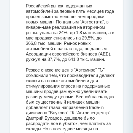
Российский рынок подержанных
автомобилей за первые пять месяцев года
просел заметно меньше, чем продажи
новых машин. По данным "Автостата", в
январе--мае реализация на вторичном
рынке упала на 24%, до 1,8 млн машин, а в
мае продажи снизились на 29,5%, до
366,8 тыс. машин. Рынок новых
автомобилей с начала года, по данным
Ассоциации европейского бизнеса (АЕБ),
рухнул на 37,7%, до 641,9 тыс. машин.
Резкое снижение цен в "Автомире" "Ъ"
объяснили тем, что производители делают
скидки на новые автомобили и для
стимулирования спроса на подержанные
машины продавцам нужно увеличивать
разницу между ценами. Весной на складах
был существенный излишек машин,
добавляет глава направления trade-in
дивизиона "Внуково" ГК "Автоспеццентр"
Дмитрий Бусаров, дешевле было
распродать все в убыток, чем платить за
склады.Но в последние месяцы на