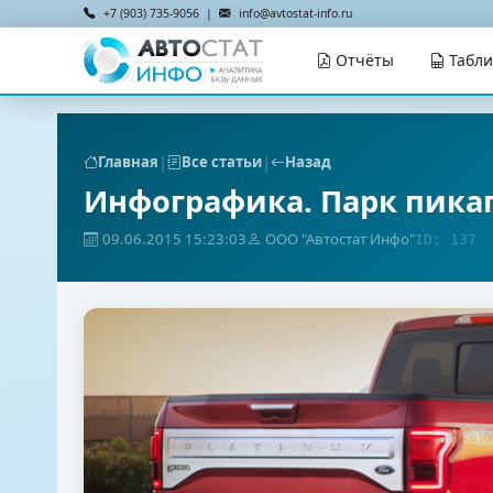
+7 (903) 735-9056 |
info@avtostat-info.ru
Отчёты
Табл
|
|
Главная
Все статьи
Назад
Инфографика. Парк пикапо
09.06.2015 15:23:03
ООО "Автостат Инфо"
ID: 137