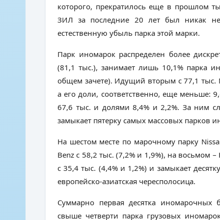
которого, прекратилось еще в прошлом т
ЗИЛ за последние 20 лет был никак не 
естественную убыль парка этой марки.
Парк иномарок распределен более дискр
(81,1 тыс.), занимает лишь 10,1% парка и
общем зачете). Идущий вторым с 77,1 тыс.
а его доли, соответственно, еще меньше: 
67,6 тыс. и долями 8,4% и 2,2%. За ним с
замыкает пятерку самых массовых парков и
На шестом месте по марочному парку
Niss
Benz
с 58,2 тыс. (7,2% и 1,9%), на восьмом –
с 35,4 тыс. (4,4% и 1,2%) и замыкает десятк
европейско-азиатская чересполосица.
Суммарно первая десятка иномарочных бр
свыше четверти парка грузовых иномарок