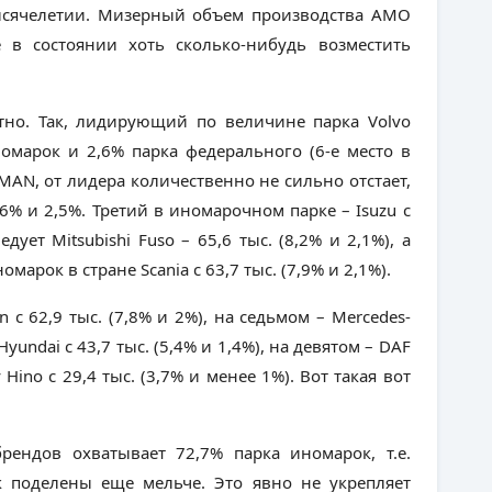
ысячелетии. Мизерный объем производства АМО
в состоянии хоть сколько-нибудь возместить
етно. Так, лидирующий по величине парка
Volvo
номарок и 2,6% парка федерального (6-е место в
MAN
, от лидера количественно не сильно отстает,
9,6% и 2,5%. Третий в иномарочном парке –
Isuzu
с
ледует
Mitsubishi
Fuso
– 65,6 тыс. (8,2% и 2,1%), а
номарок в стране
Scania
с 63,7 тыс. (7,9% и 2,1%).
an
с 62,9 тыс. (7,8% и 2%), на седьмом –
Mercedes
-
Hyundai
с 43,7 тыс. (5,4% и 1,4%), на девятом –
DAF
у
Hino
с 29,4 тыс. (3,7% и менее 1%). Вот такая вот
ендов охватывает 72,7% парка иномарок, т.е.
 поделены еще мельче. Это явно не укрепляет