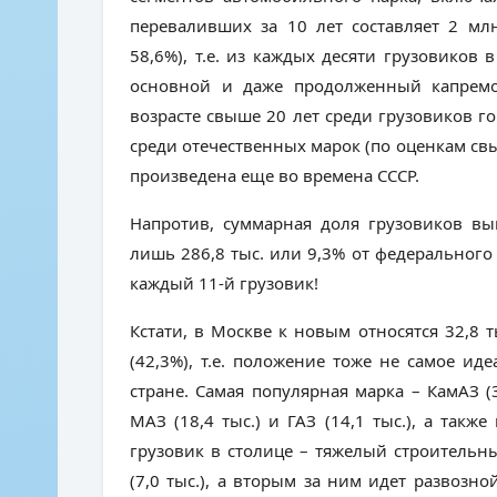
переваливших за 10 лет составляет 2 млн
58,6%), т.е. из каждых десяти грузовиков
основной и даже продолженный капремо
возрасте свыше 20 лет среди грузовиков го
среди отечественных марок (по оценкам св
произведена еще во времена СССР.
Напротив, суммарная доля грузовиков вып
лишь 286,8 тыс. или 9,3% от федерального
каждый 11-й грузовик!
Кстати, в Москве к новым относятся 32,8 ты
(42,3%), т.е. положение тоже не самое ид
стране. Самая популярная марка – КамАЗ (
МАЗ (18,4 тыс.) и ГАЗ (14,1 тыс.), а так
грузовик в столице – тяжелый строитель
(7,0 тыс.), а вторым за ним идет развоз