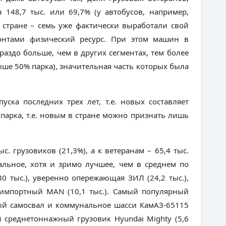
 148,7 тыс. или 69,7% (у автобусов, например,
 в стране – семь уже фактически выработали свой
нтами физический ресурс. При этом машин в
раздо больше, чем в других сегментах, тем более
ыше 50% парка), значительная часть которых была
уска последних трех лет, т.е. новых составляет
 парка, т.е. новым в стране можно признать лишь
с. грузовиков (21,3%), а к ветеранам – 65,4 тыс.
еальное, хотя и зримо лучшее, чем в среднем по
30 тыс.), уверенно опережающая ЗИЛ (24,2 тыс.),
же импортный
MAN
(10,1 тыс.). Самый популярный
ный самосвал и коммунальное шасси КамАЗ-65115
ной среднетоннажный грузовик
Hyundai
Mighty
(5,6