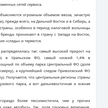
ирменных сетей сервиса.
объясняются огромным объемом ввоза, зачастую
, прежде всего, на Дальний Восток и в Сибирь, а
ь страны, особенно в период налоговой вольницы
 бренды проникают в страну с Запада на Восток,
ие «следы» и теряются.
 распределилась так: самый высокий прирост на
8%) в Уральском ФО, самый низкий 1,4% в
мощный по объему парка Центральный ФО (доля
то сверху), а крупнейший следом Приволжский ФО
рху). Получается, что центральные регионы страны
узового парка, а вот дальневосточная и южная
 гораздо более пессимистична, чем у прочих
 даже автобусы. Так, доля грузовых ветеранов,