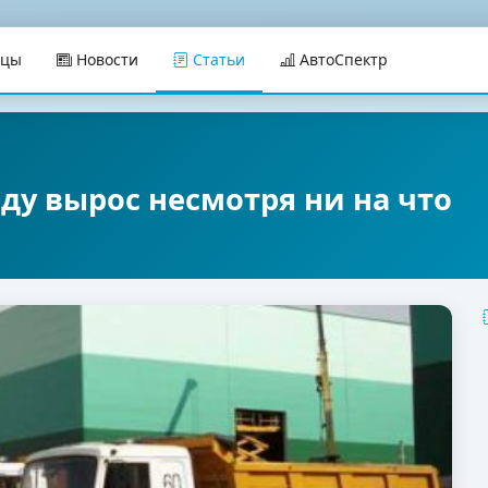
ицы
Новости
Статьи
АвтоСпектр
оду вырос несмотря ни на что