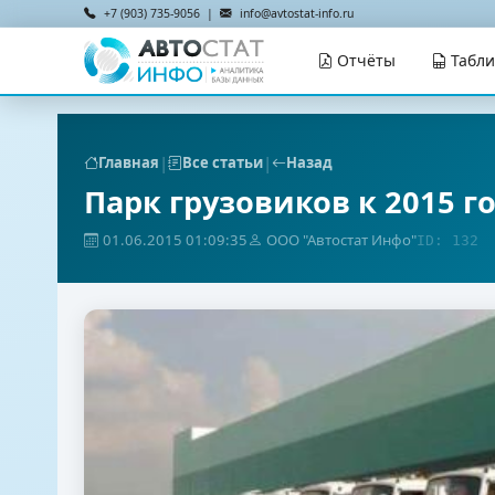
+7 (903) 735-9056 |
info@avtostat-info.ru
Отчёты
Табл
|
|
Главная
Все статьи
Назад
Парк грузовиков к 2015 г
01.06.2015 01:09:35
ООО "Автостат Инфо"
ID: 132