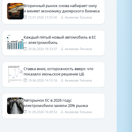
Вторичный рынок снова набирает силу
и меняет экономику дилерского бизнеса
13.07.2026 13:55:45
Акимова Татьяна
Каждый пятый новый автомобиль в ЕС
— электромобиль
29.06.2026 18:23:37
Акимова Татьяна
Ставка вниз, осторожность вверх: что
показало июньское решение ЦБ
19.06.2026 14:15:16
Акимова Татьяна
Авторынок ЕС в 2026 году:
электромобили заняли 20% рынка
31.05.2026 16:30:52
Акимова Татьяна