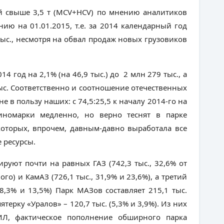
й свыше 3,5 т (MCV+HCV) по мнению аналитиков
ию на 01.01.2015, т.е. за 2014 календарный год
5 тыс., несмотря на обвал продаж новых грузовиков
4 год на 2,1% (на 46,9 тыс.) до 2 млн 279 тыс., а
 тыс. Соответственно и соотношение отечественных
 в пользу наших: с 74,5:25,5 к началу 2014-го на
 иномарки медленно, но верно теснят в парке
которых, впрочем, давным-давно выработала все
 ресурсы.
руют почти на равных ГАЗ (742,3 тыс., 32,6% от
го) и КамАЗ (726,1 тыс., 31,9% и 23,6%), а третий
18,3% и 13,5%) Парк МАЗов составляет 215,1 тыс.
терку «Уралов» – 120,7 тыс. (5,3% и 3,9%). Из них
Л, фактическое пополнение обширного парка