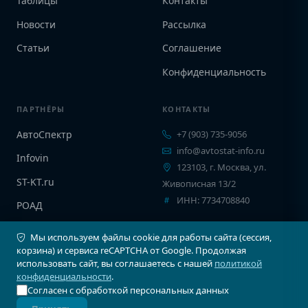
Таблицы
Контакты
Новости
Рассылка
Статьи
Соглашение
Конфиденциальность
ПАРТНЁРЫ
КОНТАКТЫ
АвтоСпектр
+7 (903) 735-9056
info@avtostat-info.ru
Infovin
123103, г. Москва, ул.
ST-KT.ru
Живописная 13/2
ИНН: 7734708840
РОАД
EPCINFO
Мы используем файлы cookie для работы сайта (сессия,
корзина) и сервиса reCAPTCHA от Google. Продолжая
использовать сайт, вы соглашаетесь с нашей
политикой
конфиденциальности
.
Согласен с обработкой персональных данных
© 2026 Автостат Инфо. Все права защищены.