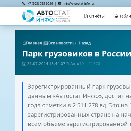
+7 (903) 735-9056 |
info@avtostat-info.ru
Отчёты
Табл
|
|
Главная
Все новости
Назад
Парк грузовиков в Росси
31.07.2024 13:44:07
Авто
ID: 11878
Зарегистрированный парк грузовы
данным «Автостат Инфо», достиг н
года отметки в 2 511 278 ед. Это н
зарегистрированных стране на нач
всем объеме зарегистрированной т