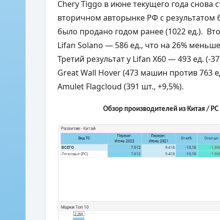
Chery Tiggo в июне текущего года снова
вторичном авторынке РФ с результатом 6
было продано годом ранее (1022 ед.). Вт
Lifan Solano — 586 ед., что на 26% меньш
Третий результат у Lifan X60 — 493 ед. (-
Great Wall Hover (473 машин против 763 е
Amulet Flagcloud (391 шт., +9,5%).
Обзор производителей из Китая / РС 