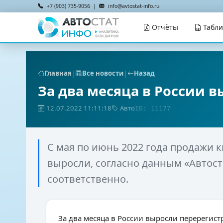
+7 (903) 735-9056 |
info@avtostat-info.ru
Отчёты
Табл
|
|
Главная
Все новости
Назад
За два месяца в России 
12.07.2022 11:11:18
Авто
ID: 11177
С мая по июнь 2022 года продажи к
выросли, согласно данным «Автостат
соответственно.
За два месяца в России выросли перерегис