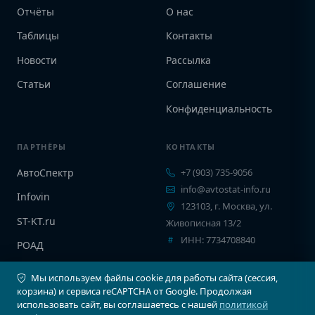
Отчёты
О нас
Таблицы
Контакты
Новости
Рассылка
Статьи
Соглашение
Конфиденциальность
ПАРТНЁРЫ
КОНТАКТЫ
АвтоСпектр
+7 (903) 735-9056
info@avtostat-info.ru
Infovin
123103, г. Москва, ул.
ST-KT.ru
Живописная 13/2
ИНН: 7734708840
РОАД
EPCINFO
Мы используем файлы cookie для работы сайта (сессия,
корзина) и сервиса reCAPTCHA от Google. Продолжая
использовать сайт, вы соглашаетесь с нашей
политикой