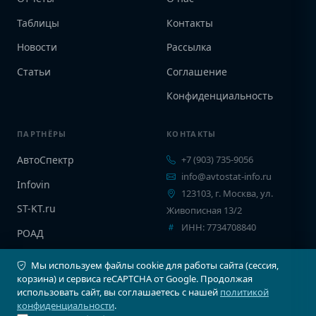
Таблицы
Контакты
Новости
Рассылка
Статьи
Соглашение
Конфиденциальность
ПАРТНЁРЫ
КОНТАКТЫ
АвтоСпектр
+7 (903) 735-9056
info@avtostat-info.ru
Infovin
123103, г. Москва, ул.
ST-KT.ru
Живописная 13/2
ИНН: 7734708840
РОАД
EPCINFO
Мы используем файлы cookie для работы сайта (сессия,
корзина) и сервиса reCAPTCHA от Google. Продолжая
использовать сайт, вы соглашаетесь с нашей
политикой
конфиденциальности
.