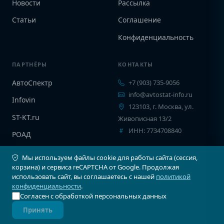
Новости
Рассылка
Статьи
Соглашение
Конфиденциальность
ПАРТНЁРЫ
КОНТАКТЫ
АвтоСпектр
+7 (903) 735-9056
info@avtostat-info.ru
Infovin
123103, г. Москва, ул.
ST-KT.ru
Живописная 13/2
ИНН: 7734708840
РОАД
EPCINFO
Мы используем файлы cookie для работы сайта (сессия,
корзина) и сервиса reCAPTCHA от Google. Продолжая
использовать сайт, вы соглашаетесь с нашей
политикой
конфиденциальности
.
Согласен с обработкой персональных данных
© 2026 Автостат Инфо. Все права защищены.
Принять
Карта сайта
Соглашение
Конфиденциальность