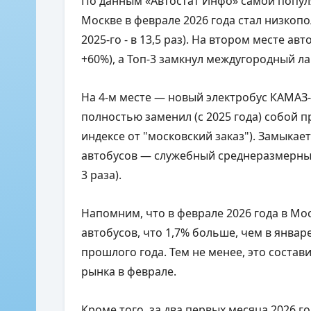
По данным «Автостат Инфо» самой попул
Москве в феврале 2026 года стал низкопол
2025-го - в 13,5 раз). На втором месте авт
+60%), а Топ-3 замкнул междугородный лай
На 4-м месте — новый электробус КАМАЗ-52
полностью заменил (с 2025 года) собой
индексе от "московский заказ"). Замыкае
автобусов — служебный среднеразмерный (
3 раза).
Напомним, что в феврале 2026 года в Мо
автобусов, что 1,7% больше, чем в январе
прошлого года. Тем не менее, это состави
рынка в феврале.
Кроме того, за два первых месяца 2026 г