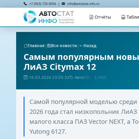
+7 (903) 735-9056 |
info@avtostat-info.ru
Отчёты
Табл
|
|
Главная
Все новости
Назад
Самым популярным новым
ЛиАЗ Citymax 12
16.03.2026 23:55:33
Авто
ID: 12465
Самой популярной моделью среди 
2026 года стал низкопольник ЛиАЗ 
малого класса ПАЗ Vector NEXT, а 
Yutong 6127.