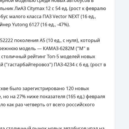
ярной моделью среди новых автобусов в
ьник ЛиАЗ Citymax 12 с 54 ед. (рост к февралю
обус малого класса ПАЗ Vector NEXT (16 ед.,
нер Yutong 6127 (16 ед., -47%).
222 поколения А5 (10 ед., с нуля), который
 прежнюю модель — КАМАЗ-6282М ("М" в
т столичный рейтинг Топ-5 моделей новых
"гастарбайтеровоз") ПАЗ-4234 с 6 ед. (рост в
скве было зарегистрировано 120 новых
, но на 27% ниже показателя (165 ед.) февраля
ло как раз четверть от всего российского
ода столичный рынок новых автобусов упал на