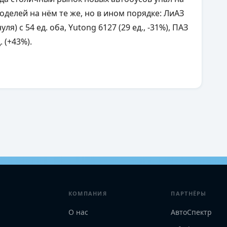
 моделей на нём те же, но в ином порядке:
ЛиАЗ
нуля)
с 54 ед. оба,
Yutong 6127 (29 ед., -31%),
ПАЗ
.
(+43%).
КОМПАНИЯ
ПАРТНЁРЫ
О нас
АвтоСпектр