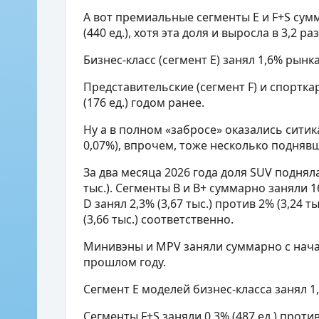
А вот премиальные сегменты E и F+S сумм
(440 ед.), хотя эта доля и выросла в 3,2 раз
Бизнес-класс (сегмент Е) занял 1,6% рынка (
Представительские (сегмент F) и спорткары
(176 ед.) годом ранее.
Ну а в полном «забросе» оказались ситика
0,07%), впрочем, тоже несколько поднявши
За два месяца 2026 года доля SUV поднялас
тыс.). Сегменты B и B+ суммарно заняли 16
D занял 2,3% (3,67 тыс.) против 2% (3,24 ты
(3,66 тыс.) соответственно.
Минивэны и MPV заняли суммарно с начала 
прошлом году.
Сегмент Е моделей бизнес-класса занял 1,4%
Сегменты F+S заняли 0,3% (487 ед.) против 