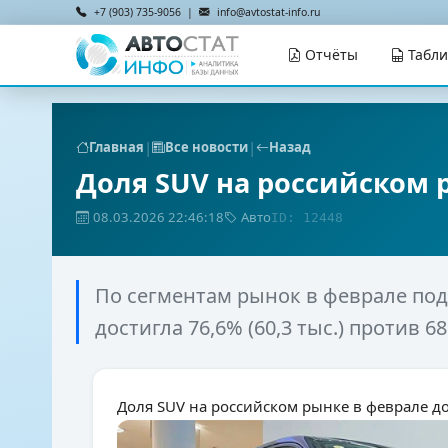
+7 (903) 735-9056 |
info@avtostat-info.ru
Отчёты
Табл
|
|
Главная
Все новости
Назад
Доля SUV на российском 
08.03.2026 22:46:18
Авто
ID: 12448
По сегментам рынок в феврале по
достигла 76,6% (60,3 тыс.) против 68%
Доля SUV на российском рынке в феврале д