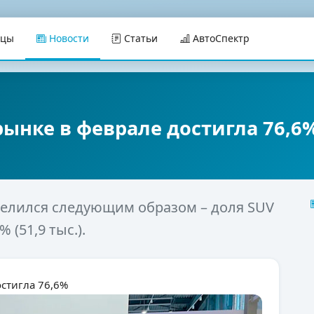
ицы
Новости
Статьи
АвтоСпектр
рынке в феврале достигла 76,6
делился следующим образом – доля SUV
 (51,9 тыс.).
остигла 76,6%