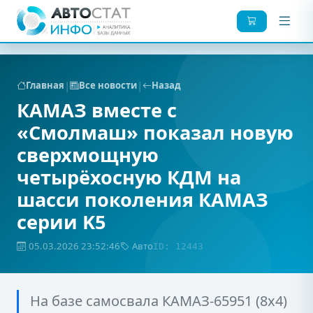
|
|
Главная
Все новости
Назад
КАМАЗ вместе с
«Смолмаш» показал новую
сверхмощную
четырёхосную КДМ на
шасси поколения КАМАЗ
серии K5
05.03.2026 23:52:46
Авто
ID: 12443
На базе самосвала КАМАЗ-65951 (8х4)