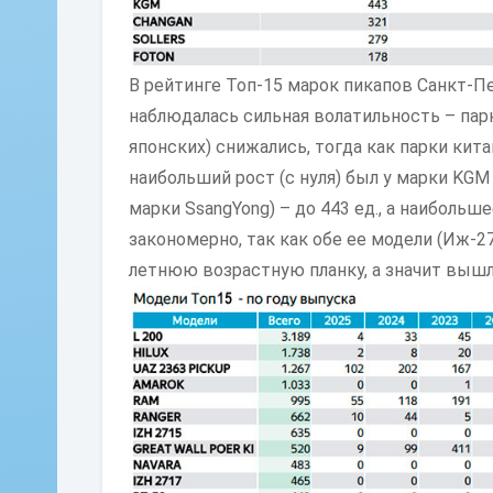
В рейтинге Топ-15 марок пикапов Санкт-Пе
наблюдалась сильная волатильность – пар
японских) снижались, тогда как парки кит
наибольший рост (с нуля) был у марки KGM
марки SsangYong) – до 443 ед., а наибольше
закономерно, так как обе ее модели (Иж-2
летнюю возрастную планку, а значит вышл