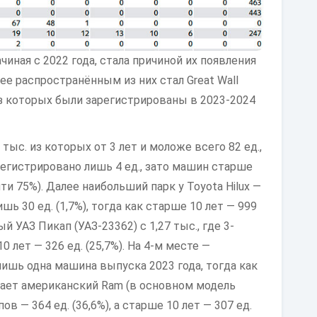
иная с 2022 года, стала причиной их появления
ее распространённым из них стал Great Wall
 из которых были зарегистрированы в 2023-2024
 тыс. из которых от 3 лет и моложе всего 82 ед.,
егистрировано лишь 4 ед., зато машин старше
чти 75%). Далее наибольший парк у Toyota Hilux —
ишь 30 ед. (1,7%), тогда как старше 10 лет — 999
й УАЗ Пикап (УАЗ-23362) с 1,27 тыс., где 3-
10 лет — 326 ед. (25,7%). На 4-м месте —
 лишь одна машина выпуска 2023 года, тогда как
ыкает американский
Ram
(в основном модель
пов — 364 ед. (36,6%), а старше 10 лет — 307 ед.