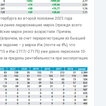
тербурга во второй половине 2025 года
ки ранее лидировавших марок (прежде всего
айских марок резко возрастали. Причём,
 (впрочем, за счет перерегистрации из бывшей
е падение – у марки Иж (почти на 4%), что
715 и Иж-2717/-27175) уже давно пересекли 10-
и за пределы рентабельности при эксплуатации.