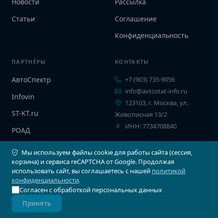
Новости
Рассылка
Статьи
Соглашение
Конфиденциальность
ПАРТНЁРЫ
КОНТАКТЫ
АвтоСпектр
+7 (903) 735-9056
info@avtostat-info.ru
Infovin
123103, г. Москва, ул.
ST-KT.ru
Живописная 13/2
ИНН: 7734708840
РОАД
EPCINFO
Мы используем файлы cookie для работы сайта (сессия,
корзина) и сервиса reCAPTCHA от Google. Продолжая
использовать сайт, вы соглашаетесь с нашей
политикой
конфиденциальности
.
Согласен с обработкой персональных данных
© 2026 Автостат Инфо. Все права защищены.
Принять
Карта сайта
Соглашение
Конфиденциальность