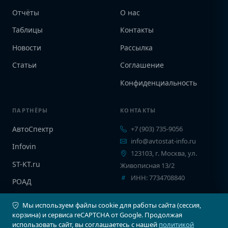
Отчёты
О нас
Таблицы
Контакты
Новости
Рассылка
Статьи
Соглашение
Конфиденциальность
ПАРТНЁРЫ
КОНТАКТЫ
АвтоСпектр
+7 (903) 735-9056
info@avtostat-info.ru
Infovin
123103, г. Москва, ул.
ST-KT.ru
Живописная 13/2
ИНН: 7734708840
РОАД
EPCINFO
Мы используем файлы cookie для работы сайта (сессия,
корзина) и сервиса reCAPTCHA от Google. Продолжая
использовать сайт, вы соглашаетесь с нашей
политикой