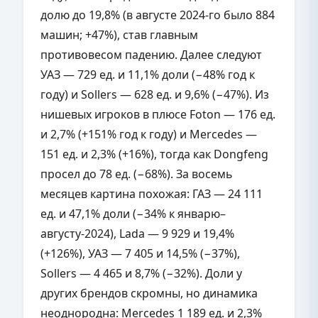
долю до 19,8% (в августе 2024-го было 884
машин; +47%), став главным
противовесом падению. Далее следуют
УАЗ — 729 ед. и 11,1% доли (−48% год к
году) и Sollers — 628 ед. и 9,6% (−47%). Из
нишевых игроков в плюсе Foton — 176 ед.
и 2,7% (+151% год к году) и Mercedes —
151 ед. и 2,3% (+16%), тогда как Dongfeng
просел до 78 ед. (−68%). За восемь
месяцев картина похожая: ГАЗ — 24 111
ед. и 47,1% доли (−34% к январю–
августу-2024), Lada — 9 929 и 19,4%
(+126%), УАЗ — 7 405 и 14,5% (−37%),
Sollers — 4 465 и 8,7% (−32%). Доли у
других брендов скромны, но динамика
неоднородна: Mercedes 1 189 ед. и 2,3%