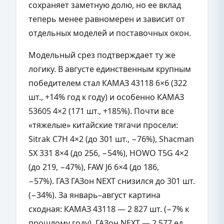
сохраняет заметную долю, но ее вклад
теперь менее равномерен и зависит от
отдельных моделей и поставочных окон.
Модельный срез подтверждает ту же
логику. В августе единственным крупным
победителем стал КАМАЗ 43118 6×6 (322
шт., +14% год к году) и особенно КАМАЗ
53605 4×2 (171 шт., +185%). Почти все
«тяжелые» китайские тягачи просели:
Sitrak C7H 4×2 (до 301 шт., −76%), Shacman
SX 331 8×4 (до 256, −54%), HOWO T5G 4×2
(до 219, −47%), FAW J6 6×4 (до 186,
−57%). ГАЗ ГАЗон NEXT снизился до 301 шт.
(−34%). За январь–август картина
сходная: КАМАЗ 43118 — 2 827 шт. (−7% к
прошлому году), ГАЗон NEXT — 2 577 ед.