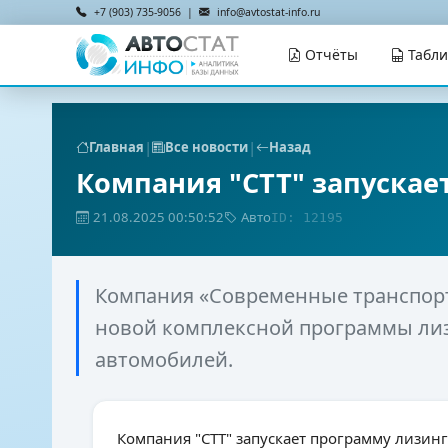
+7 (903) 735-9056 |
info@avtostat-info.ru
Отчёты
Табл
|
|
Главная
Все новости
Назад
Компания "СТТ" запускае
21.08.2025 00:50:52
Авто
ID: 12195
Компания «Современные транспорт
новой комплексной программы лиз
автомобилей.
Компания "СТТ" запускает программу лизинг