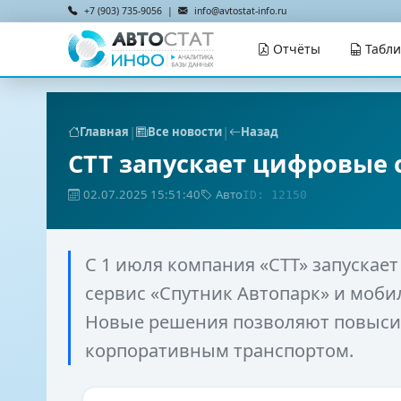
+7 (903) 735-9056 |
info@avtostat-info.ru
Отчёты
Табл
|
|
Главная
Все новости
Назад
СТТ запускает цифровые 
02.07.2025 15:51:40
Авто
ID: 12150
С 1 июля компания «СТТ» запускае
сервис «Спутник Автопарк» и моби
Новые решения позволяют повыси
корпоративным транспортом.