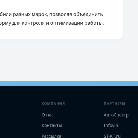
били разных марок, позволяя объединить
орму для контроля и оптимизации работы.
КОМПАНИЯ
ПАРТНЁРЫ
О нас
АвтоСпектр
Контакты
Infovin
Рассылка
ST-KT.ru