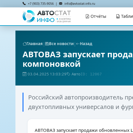
+7 (903) 735-9056 |
info@avtostat-info.ru
Отчёты
Табл
|
|
Главная
Все новости
Назад
АВТОВАЗ запускает прод
компоновкой
03.04.2025 13:03:29
Авто
ID: 12067
Российский автопроизводитель п
двухтопливных универсалов и фург
АВТОВАЗ запускает продажи обновленных L