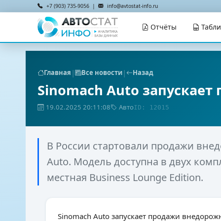
+7 (903) 735-9056 |
info@avtostat-info.ru
Отчёты
Табл
|
|
Главная
Все новости
Назад
Sinomach Auto запускает
19.02.2025 20:11:08
Авто
ID: 12015
В России стартовали продажи внед
Auto. Модель доступна в двух компле
местная Business Lounge Edition.
Sinomach Auto запускает продажи внедорож