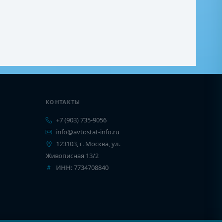
КОНТАКТЫ
+7 (903) 735-9056
info@avtostat-info.ru
123103, г. Москва, ул.
Живописная 13/2
ИНН: 7734708840