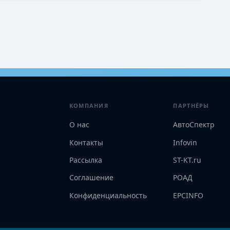
КОМПАНИЯ
ПАРТНЁРЫ
О нас
АвтоСпектр
Контакты
Infovin
Рассылка
ST-KT.ru
Соглашение
РОАД
Конфиденциальность
EPCINFO