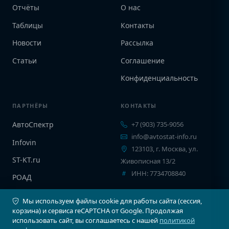
Отчёты
О нас
Таблицы
Контакты
Новости
Рассылка
Статьи
Соглашение
Конфиденциальность
ПАРТНЁРЫ
КОНТАКТЫ
АвтоСпектр
+7 (903) 735-9056
info@avtostat-info.ru
Infovin
123103, г. Москва, ул.
ST-KT.ru
Живописная 13/2
ИНН: 7734708840
РОАД
EPCINFO
Мы используем файлы cookie для работы сайта (сессия,
корзина) и сервиса reCAPTCHA от Google. Продолжая
использовать сайт, вы соглашаетесь с нашей
политикой