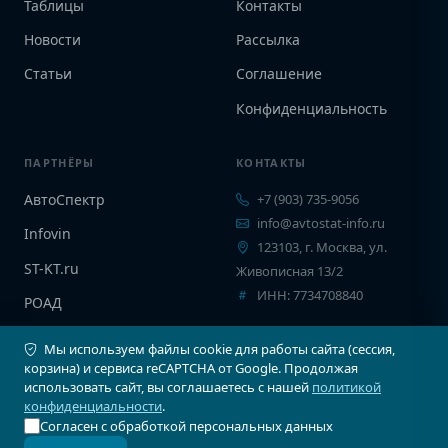
Таблицы
Контакты
Новости
Рассылка
Статьи
Соглашение
Конфиденциальность
ПАРТНЁРЫ
КОНТАКТЫ
АвтоСпектр
+7 (903) 735-9056
info@avtostat-info.ru
Infovin
123103, г. Москва, ул.
ST-KT.ru
Живописная 13/2
ИНН: 7734708840
РОАД
EPCINFO
Мы используем файлы cookie для работы сайта (сессия,
корзина) и сервиса reCAPTCHA от Google. Продолжая
использовать сайт, вы соглашаетесь с нашей
политикой
конфиденциальности
.
Согласен с обработкой персональных данных
© 2026 Автостат Инфо. Все права защищены.