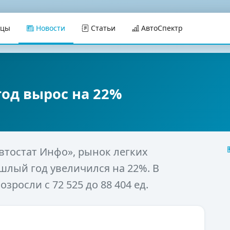
ицы
Новости
Статьи
АвтоСпектр
год вырос на 22%
втостат Инфо», рынок легких
шлый год увеличился на 22%. В
росли с 72 525 до 88 404 ед.