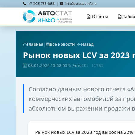
+7 (903) 735-9056 |
info@avtostat-info.ru
Отчёты
Табл
|
|
Главная
Все новости
Назад
Рынок новых LCV за 2023 
08.01.2024 15:58:55
Авто
ID: 11781
Согласно данным нового отчета «А
коммерческих автомобилей за про
абсолютном выражении продажи воз
Рынок новых LCV за 2023 год вырос на 22%