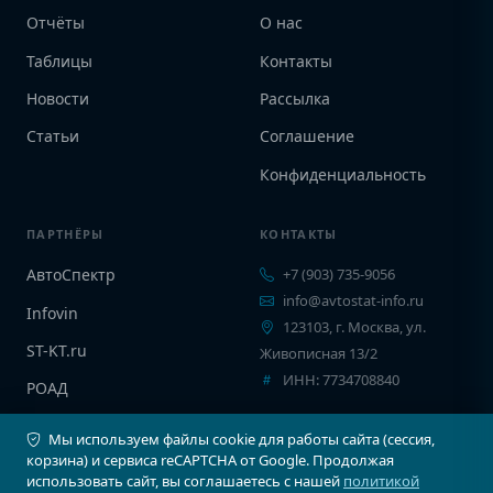
Отчёты
О нас
Таблицы
Контакты
Новости
Рассылка
Статьи
Соглашение
Конфиденциальность
ПАРТНЁРЫ
КОНТАКТЫ
АвтоСпектр
+7 (903) 735-9056
info@avtostat-info.ru
Infovin
123103, г. Москва, ул.
ST-KT.ru
Живописная 13/2
ИНН: 7734708840
РОАД
EPCINFO
Мы используем файлы cookie для работы сайта (сессия,
корзина) и сервиса reCAPTCHA от Google. Продолжая
использовать сайт, вы соглашаетесь с нашей
политикой