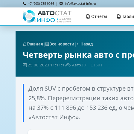
+7 (903) 735-9056 |
info@avtostat-info.ru
Отчёты
Табл
|
|
Главная
Все новости
Назад
Четверть рынка авто с п
25.08.2023 11:11:19
Авто
ID: 11691
Доля SUV с пробегом в структуре 
25,8%. Перерегистрации таких ав
на 37% с 111 896 до 153 236 ед, о 
«Автостат Инфо».