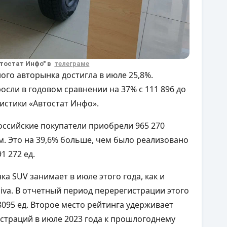
втостат Инфо" в
телеграме
ого авторынка достигла в июле 25,8%.
сли в годовом сравнении на 37% с 111 896 до
атистики «Автостат Инфо».
оссийские покупатели приобрели 965 270
. Это на 39,6% больше, чем было реализовано
1 272 ед.
а SUV занимает в июле этого года, как и
iva. В отчетный период перерегистрации этого
8095 ед. Второе место рейтинга удерживает
истраций в июле 2023 года к прошлогоднему