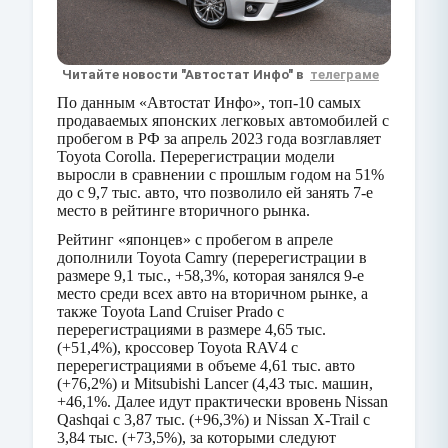
Читайте новости "Автостат Инфо" в
телеграме
По данным «Автостат Инфо», топ-10 самых
продаваемых японских легковых автомобилей с
пробегом в РФ за апрель 2023 года возглавляет
Toyota Corolla. Перерегистрации модели
выросли в сравнении с прошлым годом на 51%
до с 9,7 тыс. авто, что позволило ей занять 7-е
место в рейтинге вторичного рынка.
Рейтинг «японцев» с пробегом в апреле
дополнили Toyota Camry (перерегистрации в
размере 9,1 тыс., +58,3%, которая занялся 9-е
место среди всех авто на вторичном рынке, а
также Toyota Land Cruiser Prado с
перерегистрациями в размере 4,65 тыс.
(+51,4%), кроссовер Toyota RAV4 с
перерегистрациями в объеме 4,61 тыс. авто
(+76,2%) и Mitsubishi Lancer (4,43 тыс. машин,
+46,1%. Далее идут практически вровень Nissan
Qashqai с 3,87 тыс. (+96,3%) и Nissan X-Trail с
3,84 тыс. (+73,5%), за которыми следуют