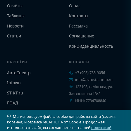
Отчёты
О нас
Таблицы
Контакты
Новости
Рассылка
Статьи
Соглашение
Конфиденциальность
ПАРТНЁРЫ
КОНТАКТЫ
АвтоСпектр
+7 (903) 735-9056
info@avtostat-info.ru
Infovin
123103, г. Москва, ул.
ST-KT.ru
Живописная 13/2
ИНН: 7734708840
РОАД
EPCINFO
Мы используем файлы cookie для работы сайта (сессия,
корзина) и сервиса reCAPTCHA от Google. Продолжая
использовать сайт, вы соглашаетесь с нашей
политикой