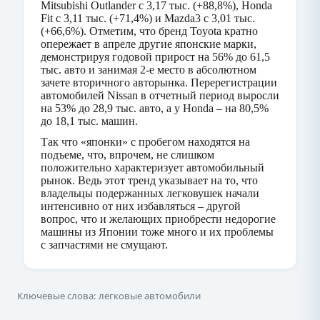
Mitsubishi Outlander с 3,17 тыс. (+88,8%), Honda
Fit с 3,11 тыс. (+71,4%) и Mazda3 с 3,01 тыс.
(+66,6%). Отметим, что бренд Toyota кратно
опережает в апреле другие японские марки,
демонстрируя годовой прирост на 56% до 61,5
тыс. авто и занимая 2-е место в абсолютном
зачете вторичного авторынка. Перерегистрации
автомобилей Nissan в отчетный период выросли
на 53% до 28,9 тыс. авто, а у Honda – на 80,5%
до 18,1 тыс. машин.
Так что «японки» с пробегом находятся на
подъеме, что, впрочем, не слишком
положительно характеризует автомобильный
рынок. Ведь этот тренд указывает на то, что
владельцы подержанных легковушек начали
интенсивно от них избавляться – другой
вопрос, что и желающих приобрести недорогие
машины из Японии тоже много и их проблемы
с запчастями не смущают.
Ключевые слова: легковые автомобили