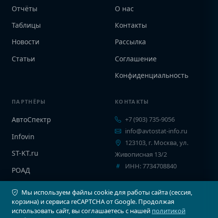
Отчёты
О нас
Таблицы
Контакты
Новости
Рассылка
Статьи
Соглашение
Конфиденциальность
ПАРТНЁРЫ
КОНТАКТЫ
АвтоСпектр
+7 (903) 735-9056
info@avtostat-info.ru
Infovin
123103, г. Москва, ул.
ST-KT.ru
Живописная 13/2
ИНН: 7734708840
РОАД
EPCINFO
Мы используем файлы cookie для работы сайта (сессия,
корзина) и сервиса reCAPTCHA от Google. Продолжая
использовать сайт, вы соглашаетесь с нашей
политикой