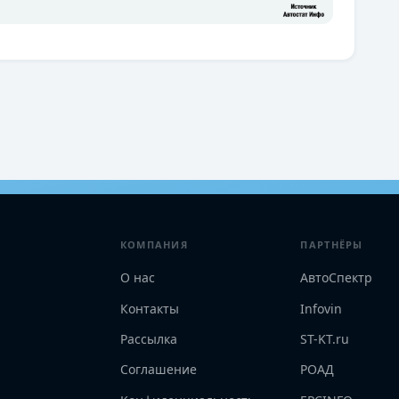
КОМПАНИЯ
ПАРТНЁРЫ
О нас
АвтоСпектр
Контакты
Infovin
Рассылка
ST-KT.ru
Соглашение
РОАД