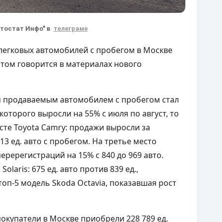
втостат Инфо" в
телеграме
 легковых автомобилей с пробегом в Москве
 этом говорится в материалах нового
м продаваемым автомобилем с пробегом стал
которого выросли на 55% с июля по август, то
густе Toyota Camry: продажи выросли за
13 ед. авто с пробегом. На третье место
еререгистраций на 15% с 840 до 969 авто.
laris: 675 ед. авто против 839 ед.,
топ-5 модель Skoda Octavia, показавшая рост
покупатели в Москве приобрели 228 789 ед.