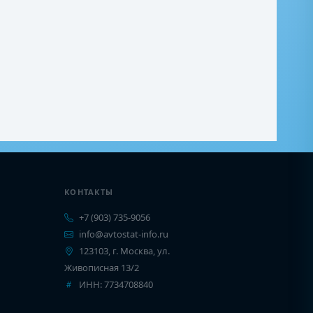
КОНТАКТЫ
+7 (903) 735-9056
info@avtostat-info.ru
123103, г. Москва, ул.
Живописная 13/2
ИНН: 7734708840