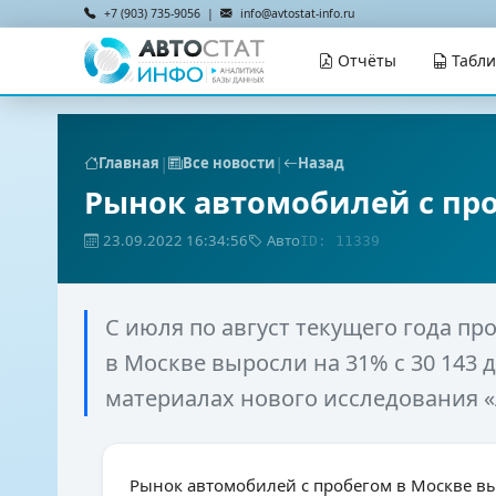
+7 (903) 735-9056 |
info@avtostat-info.ru
Отчёты
Табл
|
|
Главная
Все новости
Назад
Рынок автомобилей с про
23.09.2022 16:34:56
Авто
ID: 11339
С июля по август текущего года п
в Москве выросли на 31% с 30 143 д
материалах нового исследования «
Рынок автомобилей с пробегом в Москве в