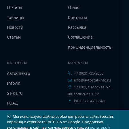
Отчёты
О нас
Таблицы
Контакты
Новости
Рассылка
Статьи
Соглашение
Конфиденциальность
ПАРТНЁРЫ
КОНТАКТЫ
АвтоСпектр
+7 (903) 735-9056
info@avtostat-info.ru
Infovin
123103, г. Москва, ул.
ST-KT.ru
Живописная 13/2
ИНН: 7734708840
РОАД
EPCINFO
Мы используем файлы cookie для работы сайта (сессия,
корзина) и сервиса reCAPTCHA от Google. Продолжая
использовать сайт, вы соглашаетесь с нашей
политикой