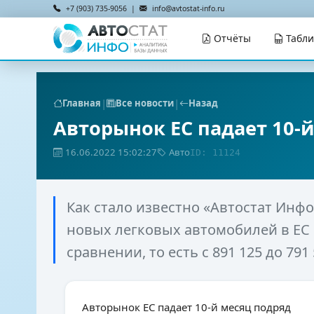
+7 (903) 735-9056 |
info@avtostat-info.ru
Отчёты
Табл
|
|
Главная
Все новости
Назад
Авторынок ЕС падает 10-
16.06.2022 15:02:27
Авто
ID: 11124
Как стало известно «Автостат Инфо
новых легковых автомобилей в ЕС в
сравнении, то есть с 891 125 до 791 
Авторынок ЕС падает 10-й месяц подряд