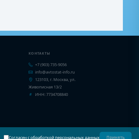
КОНТАКТЫ
+7 (903) 735-9056
info@avtostat-info.ru
123103, г. Москва, ул.
Живописная 13/2
ИНН: 7734708840
Согласен с обработкой персональных данных
Принять
Карта сайта
Соглашение
Конфиденциальность