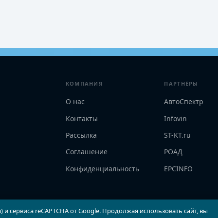
КОМПАНИЯ
ПАРТНЁРЫ
О нас
АвтоСпектр
Контакты
Infovin
Рассылка
ST-KT.ru
Соглашение
РОАД
Конфиденциальность
EPCINFO
) и сервиса reCAPTCHA от Google. Продолжая использовать сайт, вы