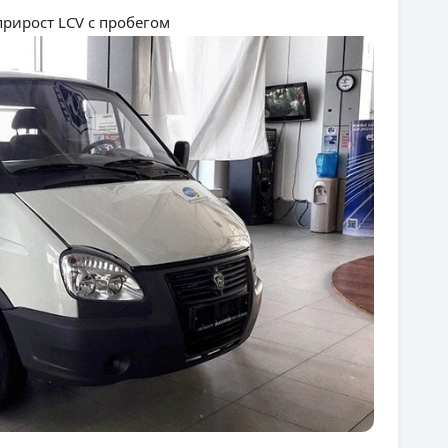
рирост LCV с пробегом