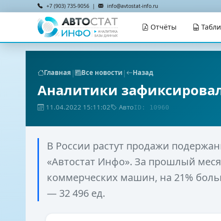
+7 (903) 735-9056 |
info@avtostat-info.ru
Отчёты
Табл
|
|
Главная
Все новости
Назад
Аналитики зафиксировал
11.04.2022 15:11:02
Авто
ID: 10960
В России растут продажи подержанн
«Автостат Инфо». За прошлый меся
коммерческих машин, на 21% больш
— 32 496 ед.