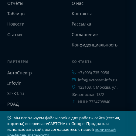
Отчёты
О нас
Таблицы
Контакты
Новости
Рассылка
Статьи
Соглашение
Конфиденциальность
ПАРТНЁРЫ
КОНТАКТЫ
АвтоСпектр
+7 (903) 735-9056
info@avtostat-info.ru
Infovin
123103, г. Москва, ул.
ST-KT.ru
Живописная 13/2
ИНН: 7734708840
РОАД
EPCINFO
Мы используем файлы cookie для работы сайта (сессия,
корзина) и сервиса reCAPTCHA от Google. Продолжая
использовать сайт, вы соглашаетесь с нашей
политикой
конфиденциальности
.