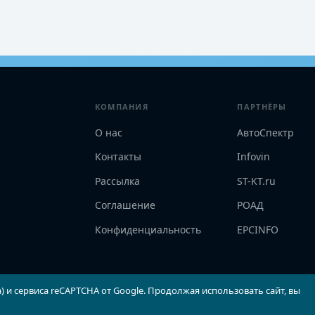
КОМПАНИЯ
ПАРТНЁРЫ
О нас
АвтоСпектр
Контакты
Infovin
Рассылка
ST-KT.ru
Соглашение
РОАД
Конфиденциальность
EPCINFO
) и сервиса reCAPTCHA от Google. Продолжая использовать сайт, вы