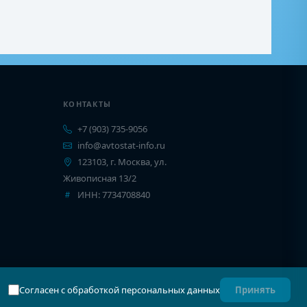
КОНТАКТЫ
+7 (903) 735-9056
info@avtostat-info.ru
123103, г. Москва, ул.
Живописная 13/2
ИНН: 7734708840
Согласен с обработкой персональных данных
Принять
Карта сайта
Соглашение
Конфиденциальность