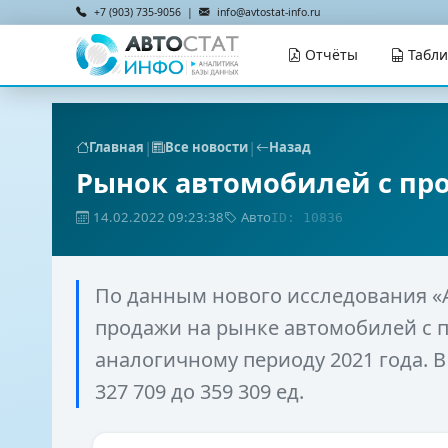
+7 (903) 735-9056 |
info@avtostat-info.ru
Отчёты
Табл
|
|
Главная
Все новости
Назад
Рынок автомобилей с про
14.02.2022 09:23:38
Авто
ID: 10836
По данным нового исследования «А
продажи на рынке автомобилей с п
аналогичному периоду 2021 года. 
327 709 до 359 309 ед.