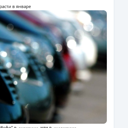
расти в январе
Инфо" в
или в