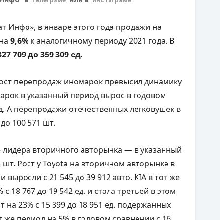
телеграме
инстаграме
т Инфо», в январе этого года продажи на
на
9,6%
к аналогичному периоду 2021 года. В
327 709 до 359 309 ед.
 рост перепродаж иномарок превысил динамику
марок в указанный период вырос в годовом
 ед. А перепродажи отечественных легковушек в
 до 100 571 шт.
 лидера вторичного авторынка — в указанный
3 шт. Рост у Toyota на вторичном авторынке в
 выросли с 21 545 до 39 912 авто. KIA в тот же
с 18 767 до 19 542 ед. и стала третьей в этом
ст на 23% с 15 399 до 18 951 ед. подержанных
т же период на 5% в годовом сравнении с 16