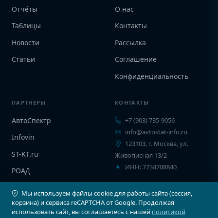
Отчёты
О нас
Таблицы
Контакты
Новости
Рассылка
Статьи
Соглашение
Конфиденциальность
ПАРТНЁРЫ
КОНТАКТЫ
АвтоСпектр
+7 (903) 735-9056
info@avtostat-info.ru
Infovin
123103, г. Москва, ул.
ST-KT.ru
Живописная 13/2
ИНН: 7734708840
РОАД
EPCINFO
Мы используем файлы cookie для работы сайта (сессия,
корзина) и сервиса reCAPTCHA от Google. Продолжая
использовать сайт, вы соглашаетесь с нашей
политикой