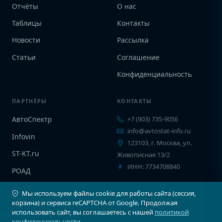
Отчёты
О нас
Таблицы
Контакты
Новости
Рассылка
Статьи
Соглашение
Конфиденциальность
ПАРТНЁРЫ
КОНТАКТЫ
АвтоСпектр
+7 (903) 735-9056
info@avtostat-info.ru
Infovin
123103, г. Москва, ул.
ST-KT.ru
Живописная 13/2
ИНН: 7734708840
РОАД
EPCINFO
Мы используем файлы cookie для работы сайта (сессия,
корзина) и сервиса reCAPTCHA от Google. Продолжая
использовать сайт, вы соглашаетесь с нашей
политикой
конфиденциальности
.