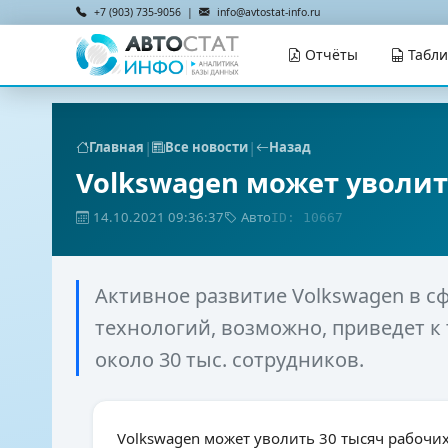
+7 (903) 735-9056 |
info@avtostat-info.ru
Отчёты
Табл
|
|
Главная
Все новости
Назад
Volkswagen может уволит
14.10.2021 09:36:37
Авто
ID: 10667
Активное развитие Volkswagen в с
технологий, возможно, приведет к 
около 30 тыс. сотрудников.
Volkswagen может уволить 30 тысяч рабочи