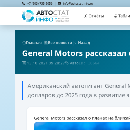
+7 (903) 735-9056 |
info@avtostat-info.ru
Отчёты
Табл
|
|
Главная
Все новости
Назад
General Motors рассказал
13.10.2021 09:28:27
Авто
ID: 10664
Американский автогигант General 
долларов до 2025 года в развитие
General Motors рассказал о планах на ближа