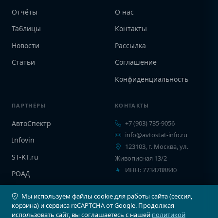
Отчёты
О нас
Таблицы
Контакты
Новости
Рассылка
Статьи
Соглашение
Конфиденциальность
ПАРТНЁРЫ
КОНТАКТЫ
АвтоСпектр
+7 (903) 735-9056
info@avtostat-info.ru
Infovin
123103, г. Москва, ул.
ST-KT.ru
Живописная 13/2
ИНН: 7734708840
РОАД
EPCINFO
Мы используем файлы cookie для работы сайта (сессия,
корзина) и сервиса reCAPTCHA от Google. Продолжая
использовать сайт, вы соглашаетесь с нашей
политикой