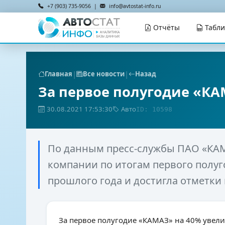
+7 (903) 735-9056 |
info@avtostat-info.ru
Отчёты
Табл
|
|
Главная
Все новости
Назад
За первое полугодие «К
30.08.2021 17:53:30
Авто
ID: 10598
По данным пресс-службы ПАО «КА
компании по итогам первого полуг
прошлого года и достигла отметки 
За первое полугодие «КАМАЗ» на 40% увел